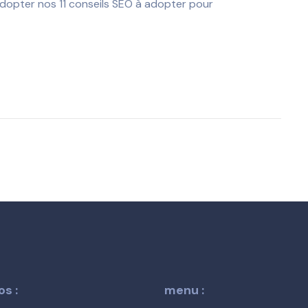
’adopter nos 11 conseils SEO à adopter pour
s :
menu :