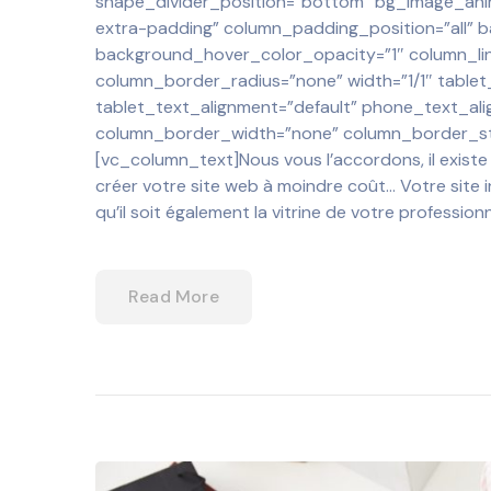
shape_divider_position=”bottom” bg_image_an
extra-padding” column_padding_position=”all” 
background_hover_color_opacity=”1″ column_li
column_border_radius=”none” width=”1/1″ tablet_
tablet_text_alignment=”default” phone_text_ali
column_border_width=”none” column_border_sty
[vc_column_text]Nous vous l’accordons, il exist
créer votre site web à moindre coût… Votre site int
qu’il soit également la vitrine de votre professio
Read More