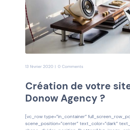
13 février 2020
0 Comments
Création de votre sit
Donow Agency ?
[vc_row type=”in_container” full_screen_row_po
scene_position=”center” text_color=”dark” text_a