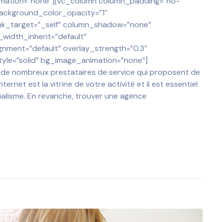
imation=”none”][vc_column column_padding=”no-
background_color_opacity=”1″
nk_target=”_self” column_shadow=”none”
width_inherit=”default”
gnment=”default” overlay_strength=”0.3″
le=”solid” bg_image_animation=”none”]
e de nombreux prestataires de service qui proposent de
ernet est la vitrine de votre activité et il est essentiel
nnalisme. En revanche, trouver une agence