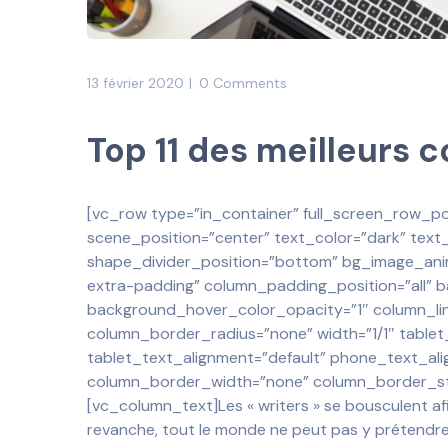
13 février 2020
0 Comments
Top 11 des meilleurs 
[vc_row type=”in_container” full_screen_row_po
scene_position=”center” text_color=”dark” text_a
shape_divider_position=”bottom” bg_image_an
extra-padding” column_padding_position=”all” 
background_hover_color_opacity=”1″ column_li
column_border_radius=”none” width=”1/1″ tablet_
tablet_text_alignment=”default” phone_text_ali
column_border_width=”none” column_border_sty
[vc_column_text]Les « writers » se bousculent af
revanche, tout le monde ne peut pas y prétendre