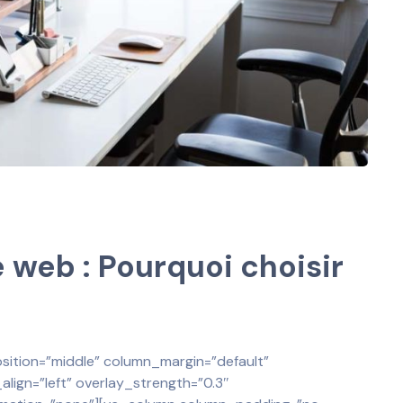
e web : Pourquoi choisir
sition=”middle” column_margin=”default”
lign=”left” overlay_strength=”0.3″