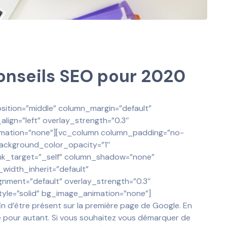
conseils SEO pour 2020
sition=”middle” column_margin=”default”
lign=”left” overlay_strength=”0.3″
imation=”none”][vc_column column_padding=”no-
background_color_opacity=”1″
nk_target=”_self” column_shadow=”none”
width_inherit=”default”
gnment=”default” overlay_strength=”0.3″
le=”solid” bg_image_animation=”none”]
in d’être présent sur la première page de Google. En
 pour autant. Si vous souhaitez vous démarquer de